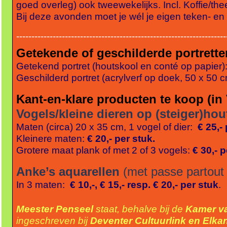
goed overleg) ook tweewekelijks. Incl. Koffie/the
Bij deze avonden moet je wél je eigen teken-
en 
-
-
-
-
-
-
-
-
-
-
-
-
-
-
-
-
-
-
-
-
-
-
-
-
-
-
-
-
-
-
-
-
-
-
-
-
-
-
-
-
-
-
-
-
-
-
-
-
-
-
-
-
-
-
-
-
-
-
-
-
-
-
-
-
-
-
-
-
-
Getekende of geschilderde portrette
Getekend portret (houtskool en conté op papier)
Geschilderd portret (acrylverf op doek, 50 x 50 
Kant-
en-
klare producten te koop (i
Vogels/kleine dieren op (steiger)hou
Maten (circa) 20 x 35 cm, 1 vogel of dier:
€ 25,-
Kleinere maten:
€ 20,-
per stuk.
Grotere maat plank of met 2 of 3 vogels:
€ 30,-
pe
Anke’s aquarellen
(met passe partout e
In 3 maten:
€ 10,-
, € 15,-
resp. € 20,-
per stuk
.
Meester Penseel
staat, behalve bij de
Kamer v
ingeschreven bij
Deventer Cultuurlink en Elka