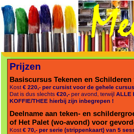
Prijzen
Basiscursus Tekenen en Schilderen
Kost
€ 220,-
per cursist voor de gehele cursu
Dat is dus slechts
€20,-
per avond, terwijl
ALLE 
KOFFIE/THEE hierbij zijn inbegrepen !
Deelname aan teken-
en schildergro
of Het Palet (wo-
avond) voor gevord
Kost
€ 70,-
per serie (strippenkaart) van 5 ses